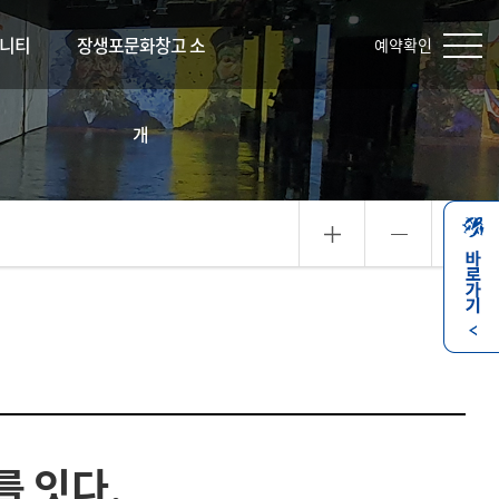
니티
장생포문화창고 소
예약확인
개
를 잇다.