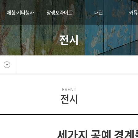
체험·기타행사
장생포라이트
대관
커뮤
전시
EVENT
전시
세가지 공예 경계