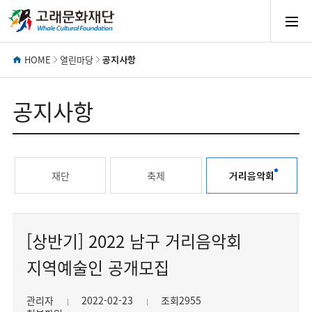
모
바
HOME
열린마당
공지사항
일
공지사항
메
재단
축제
거리음악회
뉴
열
[상반기] 2022 남구 거리음악회
지역예술인 공개모집
기
관리자
2022-02-23
조회2955