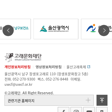
울
울
울
타
타
산
산
산
기
기
고
래
관
관
문
개인정보처리방침
영상정보처리방침
울산고래축제
광
광
광
화
업
주
울산광역시 남구 장생포고래로 110 (장생포문화창고 5층)
배
배
재
체
소.
전화.
052-270-9300
팩스.
052-276-8448
이메일.
단
정
uwcf@uwcf.or.kr
너
너
역
역
역
보
©고래재단. All Right Reserved.
슬
슬
위
관련기관 홈페이지
라
라
시
시
시
로