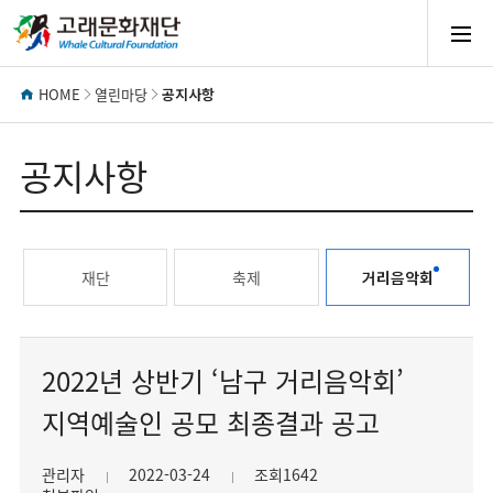
모
바
HOME
열린마당
공지사항
일
공지사항
메
재단
축제
거리음악회
뉴
열
2022년 상반기 ‘남구 거리음악회’
지역예술인 공모 최종결과 공고
기
관리자
2022-03-24
조회1642