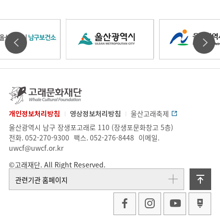
울
울
울
타
타
산
산
산
기
기
고
래
관
관
문
개인정보처리방침
영상정보처리방침
울산고래축제
광
광
광
화
업
주
울산광역시 남구 장생포고래로 110 (장생포문화창고 5층)
배
배
재
체
소.
전화.
052-270-9300
팩스.
052-276-8448
이메일.
단
정
uwcf@uwcf.or.kr
너
너
역
역
역
보
©고래재단. All Right Reserved.
슬
슬
위
관련기관 홈페이지
라
라
시
시
시
로
이
이