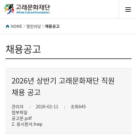
모
바
HOME
열린마당
채용공고
일
채용공고
메
2026년 상반기 고래문화재단 직원
뉴
채용 공고
열
관리자
2026-02-11
조회645
첨부파일
기
공고문.pdf
2. 응시원서.hwp