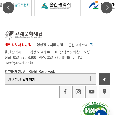
울
울
울
타
타
산
산
산
기
기
고
래
관
관
문
개인정보처리방침
영상정보처리방침
울산고래축제
광
광
광
화
업
주
울산광역시 남구 장생포고래로 110 (장생포문화창고 5층)
배
배
재
체
소.
전화.
052-270-9300
팩스.
052-276-8448
이메일.
단
정
uwcf@uwcf.or.kr
너
너
역
역
역
보
©고래재단. All Right Reserved.
슬
슬
위
관련기관 홈페이지
라
라
시
시
시
로
이
이
가
남
남
드
드
기
바로