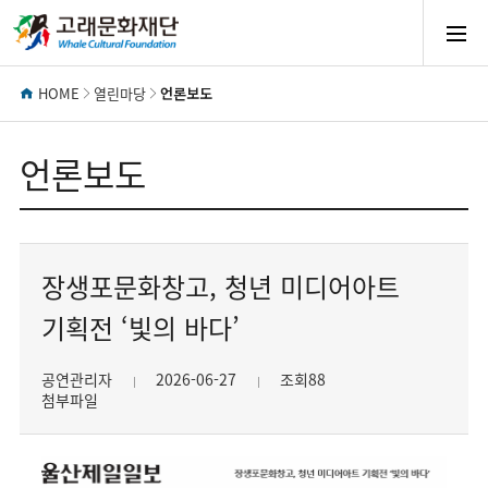
모
바
HOME
열린마당
언론보도
일
언론보도
메
장생포문화창고, 청년 미디어아트
뉴
기획전 ‘빛의 바다’
열
공연관리자
2026-06-27
조회88
첨부파일
기