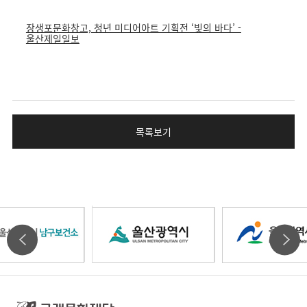
장생포문화창고, 청년 미디어아트 기획전 ‘빛의 바다’ -
울산제일일보
목록보기
울
울
울
타
타
산
산
산
기
기
고