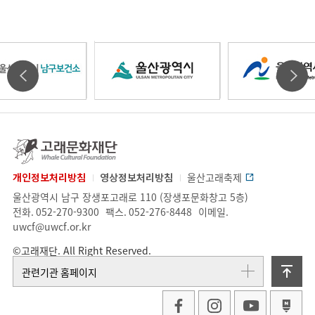
울
울
울
타
타
산
산
산
기
기
고
래
관
관
문
개인정보처리방침
영상정보처리방침
울산고래축제
광
광
광
화
업
주
울산광역시 남구 장생포고래로 110 (장생포문화창고 5층)
배
배
재
체
소.
전화.
052-270-9300
팩스.
052-276-8448
이메일.
단
정
uwcf@uwcf.or.kr
너
너
역
역
역
보
©고래재단. All Right Reserved.
슬
슬
위
관련기관 홈페이지
라
라
시
시
시
로