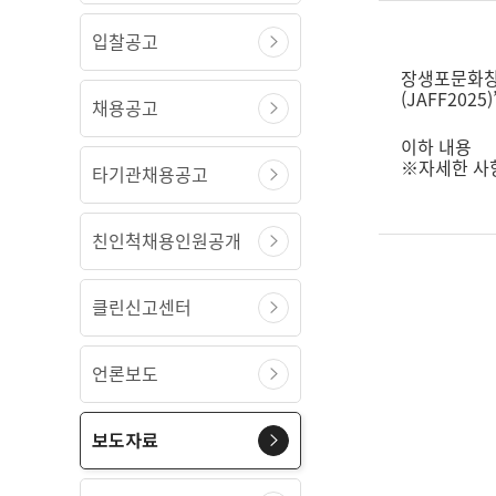
입찰공고
장생포문화창고
(JAFF20
채용공고
이하 내용
※자세한 사
타기관채용공고
친인척채용인원공개
클린신고센터
언론보도
보도자료