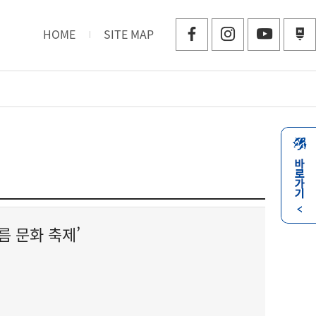
HOME
SITE MAP
바
로
가
기
열
 문화 축제’
기
닫
기