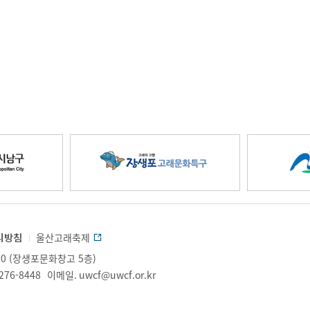
장
생
리방침
울산고래축제
0 (장생포문화창고 5층)
포
276-8448
이메일.
uwcf@uwcf.or.kr
.