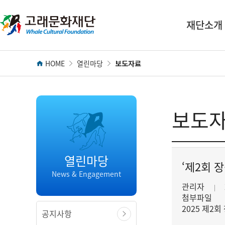
전
역
재단소개
메
뉴
HOME
열린마당
보도자료
보도
열린마당
‘제2회 
News & Engagement
관리자
첨부파일
2025 제2
공지사항