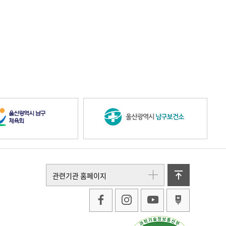
울
울
산
산
위
관련기관 홈페이지
로
광
광
가