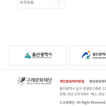
서식자료
울
울
산
산
고
개인정보처리방침
영상정보처
래
업
주
울산광역시 남구 장생포고래로 11
문
광
광
체
소.
전화.
052-270-9300
팩스.
052-
화
정
재
©고래재단. All Right Reserved
보