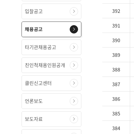
392
입찰공고
391
채용공고
390
타기관채용공고
389
친인척채용인원공개
388
클린신고센터
387
386
언론보도
385
보도자료
384