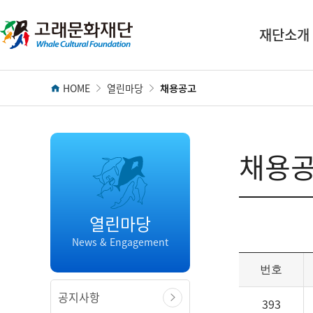
전
역
재단소개
메
뉴
HOME
열린마당
채용공고
채용
채용공
열린마당
News & Engagement
번호
공지사항
393