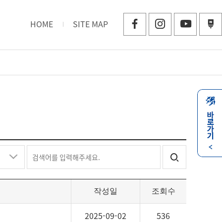
HOME
SITE MAP
바
로
가
검
기
열
색
기
닫
어
기
를
작성일
조회수
입
력
2025-09-02
536