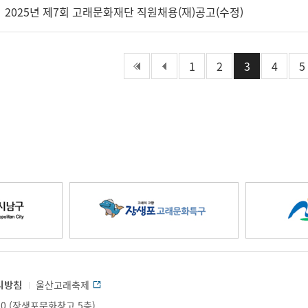
2025년 제7회 고래문화재단 직원채용(재)공고(수정)
처음페이지
1
이전페이지
2
3
4
5
장
생
리방침
울산고래축제
0 (장생포문화창고 5층)