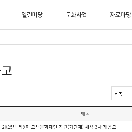
열린마당
문화사업
자료마당
공고
고
키
워
드
검
제목
색
선
2025년 제9회 고래문화재단 직원(기간제) 채용 3차 재공고