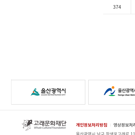
374
울
울
산
산
고
개인정보처리방침
영상정보처
래
업
주
울산광역시 남구 장생포고래로 11