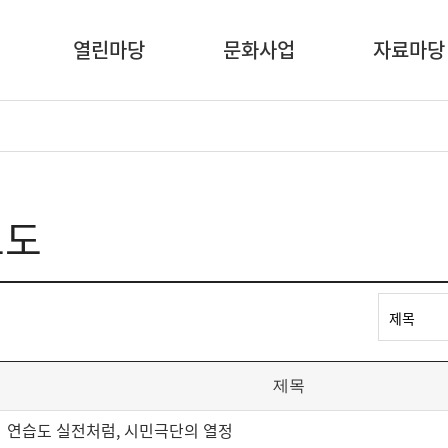
열린마당
문화사업
자료마당
보도
도
키
워
드
검
제목
색
선
연습도 실전처럼, 시민극단의 열정