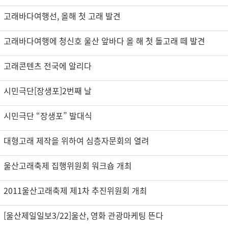
택
고래바다여행선, 올해 첫 고래 발견
고래바다여행에 청신호 울산 앞바다 올 해 첫 돌고래 떼 발견
고래콘텐츠 전국에 알리다
시민극단[장생포]2번째 날
시민극단 “장생포” 발대식
대형고래 제작을 위하여 심층자문회의 열려
울산고래축제 집행위원회 워크숍 개최
2011울산고래축제 제1차 추진위원회 개최
[울산제일일보3/22]울산, 영화 관광마케팅 뜬다