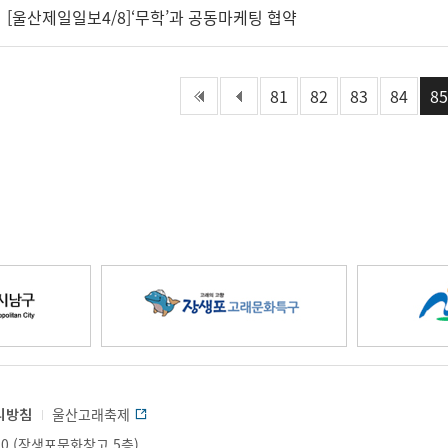
[울산제일일보4/8]‘무학’과 공동마케팅 협약
처음페이지
81
이전페이지
82
83
84
85
장
생
리방침
울산고래축제
0 (장생포문화창고 5층)