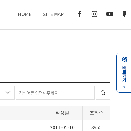
HOME
SITE MAP
바
로
가
검
기
열
색
기
닫
어
기
를
작성일
조회수
입
력
2011-05-10
8955