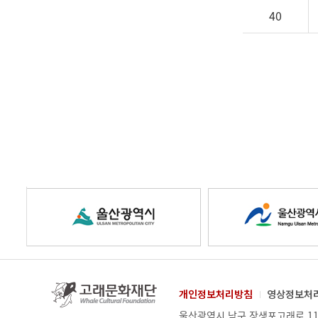
40
울
울
산
산
고
개인정보처리방침
영상정보처
래
업
주
울산광역시 남구 장생포고래로 11