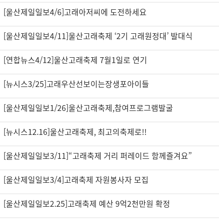
[울산제일일보4/6]고래아저씨에 도전하세요
[울산제일일보4/11]울산고래축제 ‘2기 고래원정대’ 발대식
[연합뉴스4/12]울산고래축제 7월1일로 연기
[뉴시스3/25]고래우산선보이는장생포아이들
[울산제일일보1/26]울산고래축제,참여프로그램발굴
[뉴시스12.16]울산고래축제, 최고의축제로!!
[울산제일일보3/11]“고래축제 거리 퍼레이드 함께즐겨요”
[울산제일일보3/4]고래축제 자원봉사자 모집
[울산제일일보2.25]고래축제 예산 9억2천만원 확정