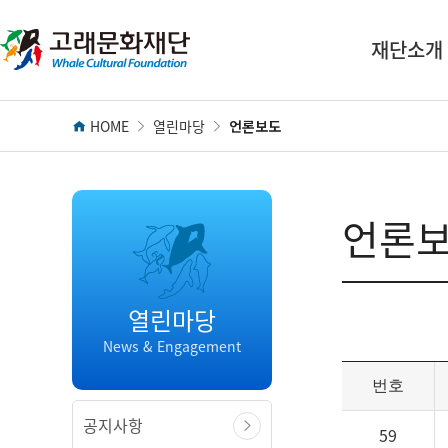
전
역
재단소개
메
뉴
HOME
열린마당
언론보도
언론
언론보
열린마당
News & Engagement
번호
공지사항
59