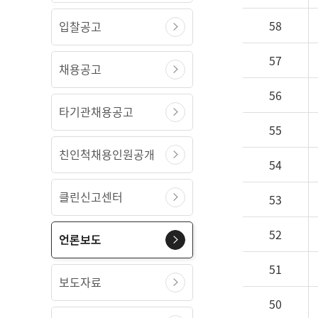
58
입찰공고
57
채용공고
56
타기관채용공고
55
친인척채용인원공개
54
클린신고센터
53
52
언론보도
51
보도자료
50