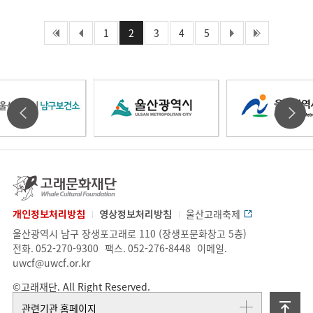
처음페이지
1
이전페이지
2
3
4
5
다음페이지
마지
울
울
울
타
타
산
산
산
기
기
고
래
관
관
문
개인정보처리방침
영상정보처리방침
울산고래축제
광
광
광
화
업
주
울산광역시 남구 장생포고래로 110 (장생포문화창고 5층)
배
배
재
체
소.
전화.
052-270-9300
팩스.
052-276-8448
이메일.
단
정
uwcf@uwcf.or.kr
너
너
역
역
역
보
©고래재단. All Right Reserved.
슬
슬
위
관련기관 홈페이지