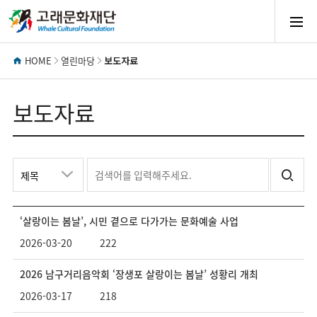
모
바
HOME
열린마당
보도자료
일
보도자료
메
보도자료
키
검
워
색
뉴
드
어
검
를
‘살랑이는 봄날’, 시민 곁으로 다가가는 문화예술 사업
색
입
열
선
력
2026-03-20
222
택
해
주
기
2026 남구거리음악회 ‘장생포 살랑이는 봄날’ 성황리 개최
세
2026-03-17
218
요.