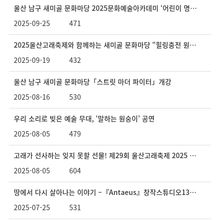
울산 남구 새미골 문화마당 2025문화예술아카데미 ‘어린이 명화 하브루타’ 3학기 개강
2025-09-25
471
2025울산고래축제와 함께하는 새미골 문화마당 “힐링충전 원데이클래스” 운영
2025-09-19
432
울산 남구 새미골 문화마당「스트릿 마더 파이터」개강
2025-08-16
530
우리 소리로 빚은 예술 무대, ‘말하는 원숭이’ 공연
2025-08-05
479
고래가 선사하는 잊지 못할 선물! 제29회 울산고래축제 2025 개막
2025-08-05
604
땅에서 다시 살아나는 이야기 –『Antaeus』창작스튜디오131 기획전
2025-07-25
531