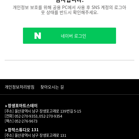
개인정보 보호를 위해 공용 PC에서 사용 후 SNS 계정의 로그아
웃 상태를 반드시 확인해주세요.
네이버 로그인
개인정보처리방침
찾아오시는 길
장생포아트스테이
[주소]
울산광역시 남구 장생포고래로 139번길 5-15
[전화]
052-270-9353
,
052-270-9354
[팩스]
052-276-9673
창작스튜디오 131
[주소]
울산광역시 남구 장생포고래로 131