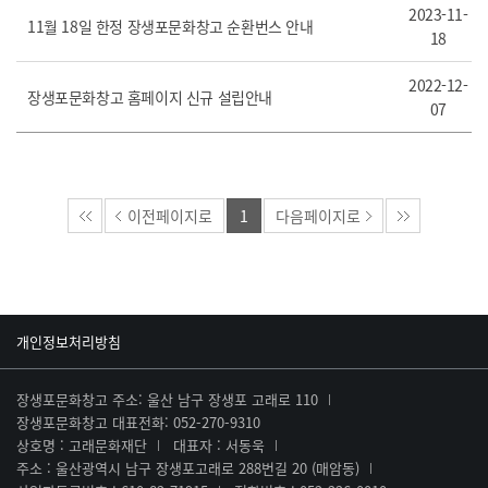
2023-11-
11월 18일 한정 장생포문화창고 순환번스 안내
18
2022-12-
장생포문화창고 홈페이지 신규 설립안내
07
이전페이지로
1
다음페이지로
개인정보처리방침
장생포문화창고 주소: 울산 남구 장생포 고래로 110
장생포문화창고 대표전화: 052-270-9310
상호명 : 고래문화재단
대표자 : 서동욱
주소 : 울산광역시 남구 장생포고래로 288번길 20 (매암동)