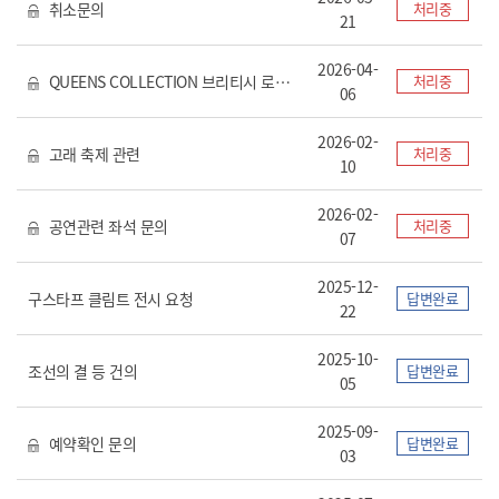
취소문의
처리중
21
2026-04-
QUEENS COLLECTION 브리티시 로열 특별전 관련 요청
처리중
06
2026-02-
고래 축제 관련
처리중
10
2026-02-
공연관련 좌석 문의
처리중
07
2025-12-
구스타프 클림트 전시 요청
답변완료
22
2025-10-
조선의 결 등 건의
답변완료
05
2025-09-
예약확인 문의
답변완료
03